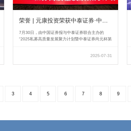
荣誉 | 元康投资荣获中泰证券·中证第三届私募优选优秀管理人大奖
7月30日，由中国证券报与中泰证券联合主办的
“2025私募高质量发展聚力计划暨中泰证券尚元杯第
四届私募优选启动仪式” 在北京隆重举行...
2025-07-31
3
4
5
6
7
8
9